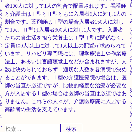
者100人に対して1人の割合で配置されます。看護師
と介護士はⅠ型とⅡ型ともに入居者6人に対し1人の
割合です。薬剤師はⅠ型の場合入居者150人に対し
て1人、Ⅱ型は入居者300人に対し1人です。入居者
たちの食生活を担う栄養士はⅠ型Ⅱ型に関係なく、
定員100人以上に対して1人以上の配置が求められて
います。リハビリ専門職には、理学療法士や作業療
法士、あるいは言語聴覚士などが含まれますが、人
数は決められておらず、適切な人数を各病院で決め
ることができます。Ⅰ型の介護医療院の場合は、医
師の当直が必須ですが、比較的軽度な治療が必要な
方が入居するⅡ型の場合は医師の当直は必須ではあ
りません。これらの人々が、介護医療院に入居する
高齢者の生活を支えています。
検