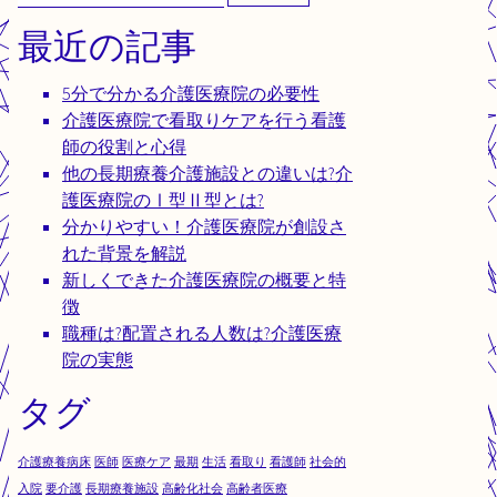
索:
最近の記事
5分で分かる介護医療院の必要性
介護医療院で看取りケアを行う看護
師の役割と心得
他の長期療養介護施設との違いは?介
護医療院のⅠ型Ⅱ型とは?
分かりやすい！介護医療院が創設さ
れた背景を解説
新しくできた介護医療院の概要と特
徴
職種は?配置される人数は?介護医療
院の実態
タグ
介護療養病床
医師
医療ケア
最期
生活
看取り
看護師
社会的
入院
要介護
長期療養施設
高齢化社会
高齢者医療