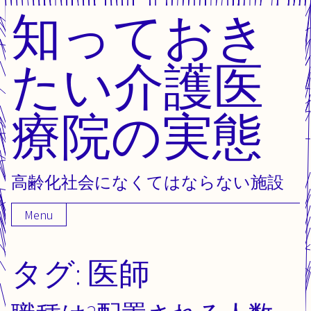
知っておき
Skip
to
content
たい介護医
療院の実態
高齢化社会になくてはならない施設
Menu
タグ:
医師