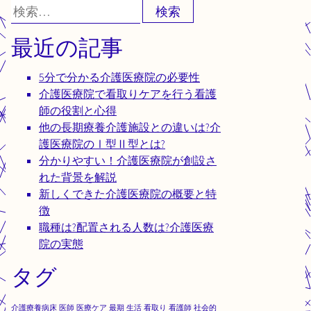
検
索:
最近の記事
5分で分かる介護医療院の必要性
介護医療院で看取りケアを行う看護
師の役割と心得
他の長期療養介護施設との違いは?介
護医療院のⅠ型Ⅱ型とは?
分かりやすい！介護医療院が創設さ
れた背景を解説
新しくできた介護医療院の概要と特
徴
職種は?配置される人数は?介護医療
院の実態
タグ
介護療養病床
医師
医療ケア
最期
生活
看取り
看護師
社会的