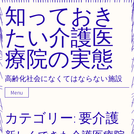
知っておき
Skip
to
content
たい介護医
療院の実態
高齢化社会になくてはならない施設
Menu
カテゴリー:
要介護